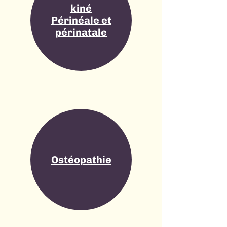
kiné
Périnéale et
périnatale
Ostéopathie