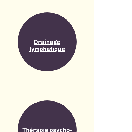
Drainage
lymphatique
Thérapie psycho-